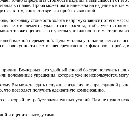
оляет точно определить стоимость изделия в зависимости от ег
талла в сплаве. Проба может быть нанесена на изделие в виде мар
ться в том, соответствует ли проба заявленной.
оль, поскольку стоимость золота напрямую зависит от его массы
 случае эти элементы удаляются из расчета, чтобы учесть только
ожет также оценить его с учетом уникальности и мастерства из
ующей важной переменной. Цена металла устанавливается на ос
ся из совокупности всех вышеперечисленных факторов – пробы, 
 причин. Во-первых, это удобный способ быстро получить нали
ли поломанные украшения, которые уже не используются, могут
 этому Вы можете сдать ненужные изделия по справедливой рыно
то, что позволяет получить адекватную компенсацию.
есс, который не требует значительных усилий. Вам не нужно иск
лий и оцените выгоду сами.