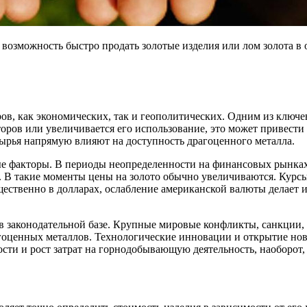
т возможность быстро продать золотые изделия или лом золота в
ов, как экономических, так и геополитических. Одним из ключе
торов или увеличивается его использование, это может привести
сырья напрямую влияют на доступность драгоценного металла.
ые факторы. В периоды неопределенности на финансовых рынках
ла. В такие моменты цены на золото обычно увеличиваются. Кур
твенно в долларах, ослабление американской валюты делает их
 в законодательной базе. Крупные мировые конфликты, санкции
агоценных металлов. Технологические инновации и открытие но
ости и рост затрат на горнодобывающую деятельность, наоборот,