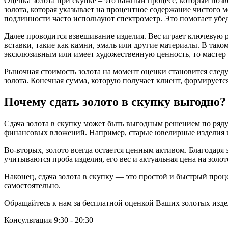
Оценка золота при скупке – это важный процесс, который позв
золота, которая указывает на процентное содержание чистого ме
подлинности часто используют спектрометр. Это помогает убеди
Далее проводится взвешивание изделия. Вес играет ключевую р
вставки, такие как камни, эмаль или другие материалы. В таком
эксклюзивным или имеет художественную ценность, то мастер м
Рыночная стоимость золота на момент оценки становится след
золота. Конечная сумма, которую получает клиент, формирует
Почему сдать золото в скупку выгодно?
Сдача золота в скупку может быть выгодным решением по ряду
финансовых вложений. Например, старые ювелирные изделия и
Во-вторых, золото всегда остается ценным активом. Благодаря
учитываются проба изделия, его вес и актуальная цена на золо
Наконец, сдача золота в скупку — это простой и быстрый проц
самостоятельно.
Обращайтесь к нам за бесплатной оценкой Ваших золотых изде
Консультация 9:30 - 20:30