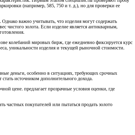
о характеристик. Первым этапом специалисты проверяют пробу
кировки (например, 585, 750 и т. д.), но для проверки ее
. Однако важно учитывать, что изделия могут содержать
 вес чистого золота. Если изделие является антикварным,
готовления.
нове колебаний мировых бирж, где ежедневно фиксируется курс
веса, уникальности изделия и текущей рыночной стоимости.
чные деньги, особенно в ситуациях, требующих срочных
 стать источником дополнительного дохода.
чной цене. предлагает прозрачные условия оценки, где
ать частных покупателей или пытаться продать золото